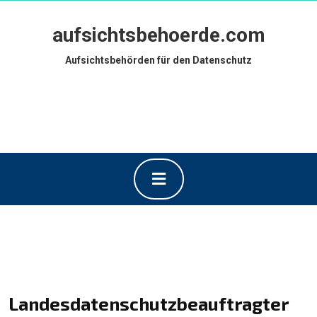
Skip
to
aufsichtsbehoerde.com
content
Skip
Aufsichtsbehörden für den Datenschutz
to
content
Open
Button
Landesdatenschutzbeauftragt
er Baden-Württemberg
Landesdatenschutzbeauftragter