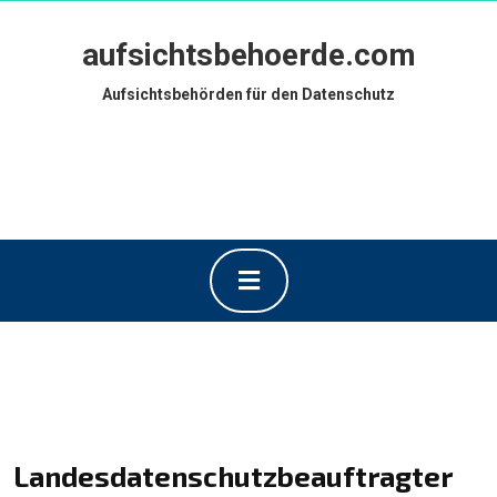
Skip
to
aufsichtsbehoerde.com
content
Skip
Aufsichtsbehörden für den Datenschutz
to
content
Open
Button
Landesdatenschutzbeauftragt
er Schleswig-Holstein
Landesdatenschutzbeauftragter